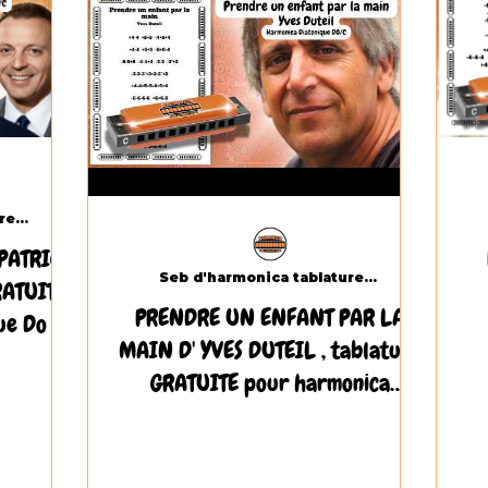
Seb d'harmonica tablatures.com
 PATRICE
Seb d'harmonica tablatures.com
RATUITE
PRENDRE UN ENFANT PAR LA
e Do (C)
MAIN D' YVES DUTEIL , tablature
GRATUITE pour harmonica
diatonique Do (C)