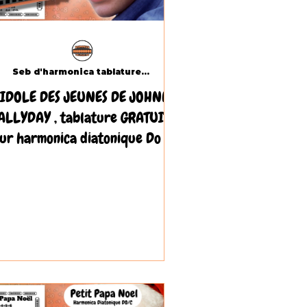
Seb d'harmonica tablatures.com
 IDOLE DES JEUNES DE JOHNNY
ALLYDAY , tablature GRATUITE
ur harmonica diatonique Do (C)