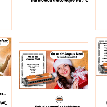
Seb d'harmonica tablatures.com
ant,
Seb d'harmonica tablatures.com