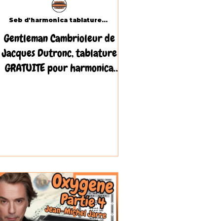
Seb d'harmonica tablatures.com
Gentleman Cambrioleur de
Jacques Dutronc, tablature
GRATUITE pour harmonica
diatonique Do / C