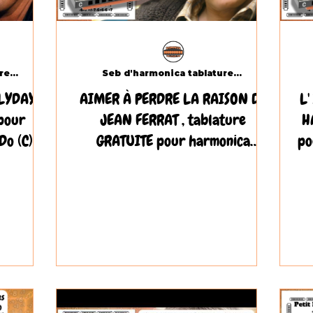
Seb d'harmonica tablatures.com
Seb d'harmonica tablatures.com
YDAY ,
AIMER À PERDRE LA RAISON DE
L'
pour
JEAN FERRAT , tablature
H
Do (C)
GRATUITE pour harmonica
po
diatonique Do (C)