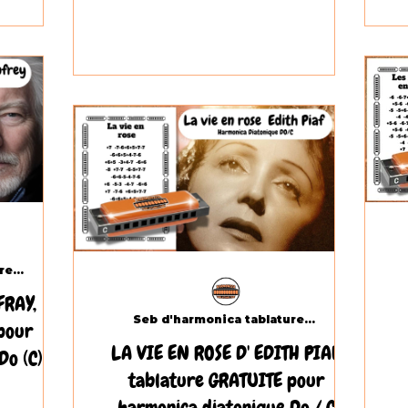
Seb d'harmonica tablatures.com
FRAY,
Seb d'harmonica tablatures.com
pour
LA VIE EN ROSE D' EDITH PIAF,
Do (C)
tablature GRATUITE pour
harmonica diatonique Do / C