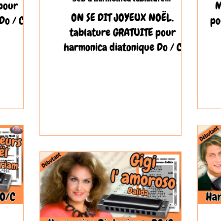
pour
M
ON SE DIT JOYEUX NOËL,
Do / C
po
tablature GRATUITE pour
harmonica diatonique Do / C