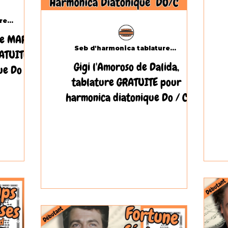
Seb d'harmonica tablatures.com
de MARIE
Seb d'harmonica tablatures.com
ATUITE
Gigi l'Amoroso de Dalida,
e Do / C
tablature GRATUITE pour
harmonica diatonique Do / C