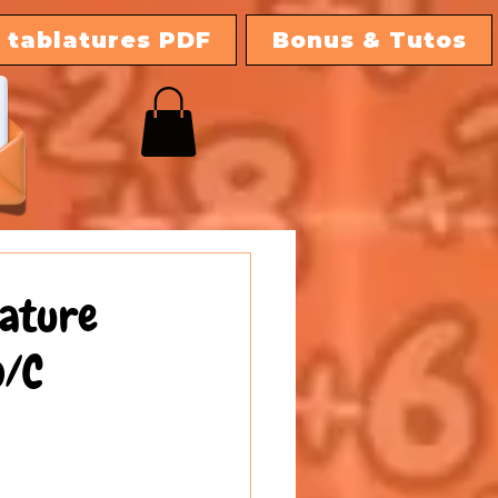
 tablatures PDF
Bonus & Tutos
lature
o/C