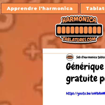
Apprendre l'harmonica
Tablat
Seb d'harmonica tabla
Générique 
gratuite 
https://youtu.be/cnVbAn