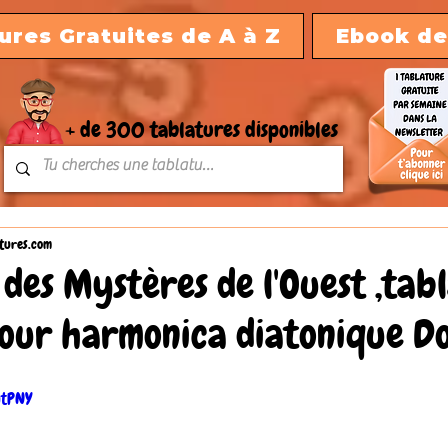
ures Gratuites de A à Z
Ebook de
+ de 300 tablatures disponibles
tures.com
des Mystères de l'Ouest ,tab
pour harmonica diatonique D
MtPNY