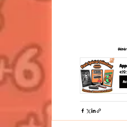
Génér
Appr
€19
Ac