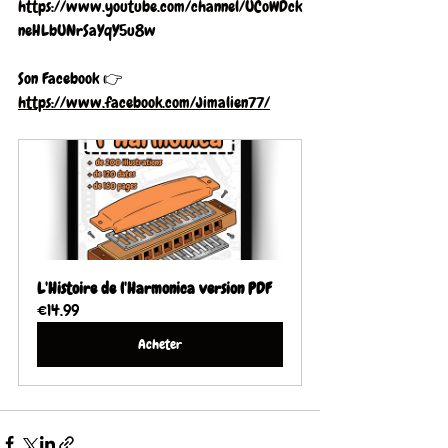
https://www.youtube.com/channel/UCoWDck
neHLbUNrSaYqY5u8w
Son Facebook 👉  
https://www.facebook.com/Jimalien77/
L'Histoire de l'Harmonica version PDF
€14.99
Acheter