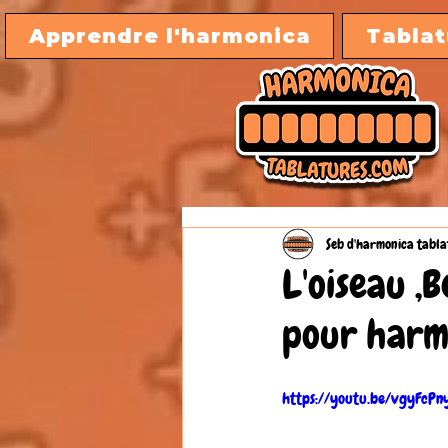
Apprendre l'harmonica
Tablat
Seb d'harmonica tabla
L'oiseau ,
pour harm
https://youtu.be/vgyFcP