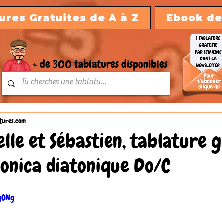
ures Gratuites de A à Z
Ebook de
+ de 300 tablatures disponibles
tures.com
Belle et Sébastien, tablature 
onica diatonique Do/C
nyONg