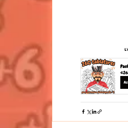
L'
Pack
€26
Ac