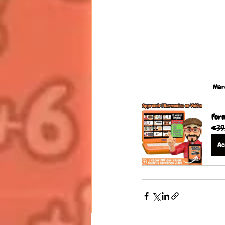
Marc
Form
€39
Ac