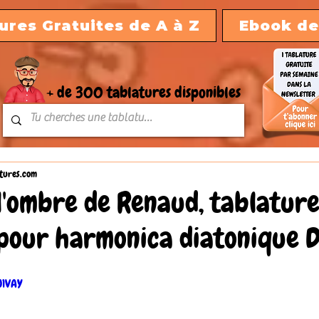
ures Gratuites de A à Z
Ebook de
+ de 300 tablatures disponibles
tures.com
l'ombre de Renaud, tablatur
pour harmonica diatonique D
U1VAY