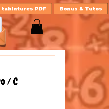
 tablatures PDF
Bonus & Tutos
e
o / C