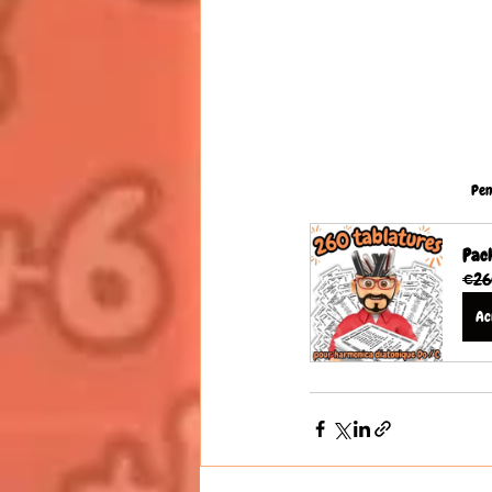
Pen
Pack
€26
Ac