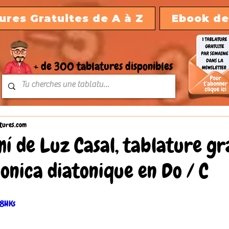
ures Gratuites de A à Z
Ebook de
+ de 300 tablatures disponibles
tures.com
mí de Luz Casal, tablature gr
nica diatonique en Do / C
x8HKs