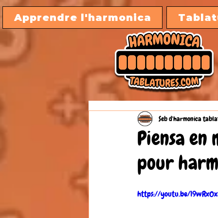
Apprendre l'harmonica
Tablat
Seb d'harmonica tabla
Piensa en 
pour harmo
https://youtu.be/19wRx0