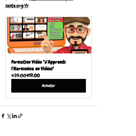
sante.org/fr
Formation Vidéo "J'Apprends 
l'Harmonica en Vidéos"
€39.00
€19.00
Acheter