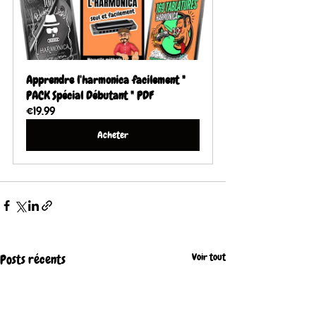
Apprendre l'harmonica facilement " 
PACK Spécial Débutant " PDF
€19.99
Acheter
Voir tout
Posts récents