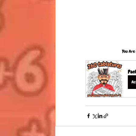
You Are 
Pack
Ac