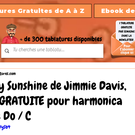
ures Gratuites de A à Z
Ebook de
+ de 300 tablatures disponibles
tures.com
 Sunshine de Jimmie Davis,
 GRATUITE pour harmonica
 Do / C
VySb4