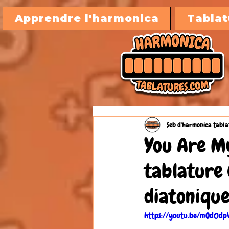
Apprendre l'harmonica
Tablat
Seb d'harmonica tabla
You Are My
tablature
diatonique
https://youtu.be/mOd0dp