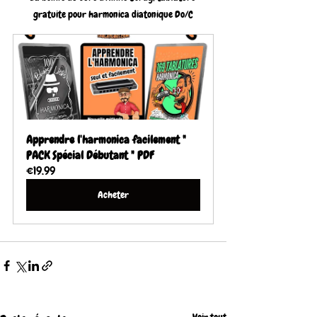
gratuite pour harmonica diatonique Do/C
Apprendre l'harmonica facilement " 
PACK Spécial Débutant " PDF
€19.99
Acheter