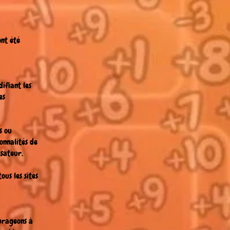
ont été
ifiant les
es
s ou
onnalités de
isateur.
us les sites
ourageons à