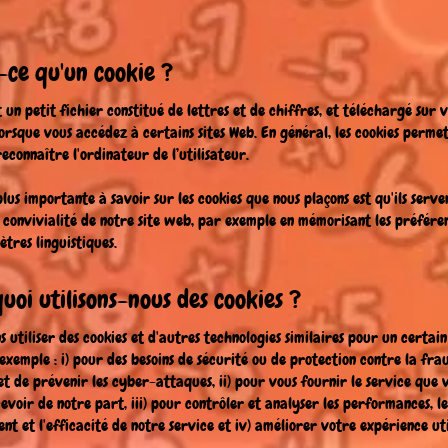
t-ce qu'un cookie ?
t un petit fichier constitué de lettres et de chiffres, et téléchargé sur 
orsque vous accédez à certains sites Web. En général, les cookies perme
econnaître l'ordinateur de l’utilisateur.
plus importante à savoir sur les cookies que nous plaçons est qu'ils serve
 convivialité de notre site web, par exemple en mémorisant les préféren
ètres linguistiques.
uoi utilisons-nous des cookies ?
 utiliser des cookies et d'autres technologies similaires pour un certa
 exemple : i) pour des besoins de sécurité ou de protection contre la frau
 et de prévenir les cyber-attaques, ii) pour vous fournir le service que
cevoir de notre part, iii) pour contrôler et analyser les performances, le
nt et l'efficacité de notre service et iv) améliorer votre expérience uti