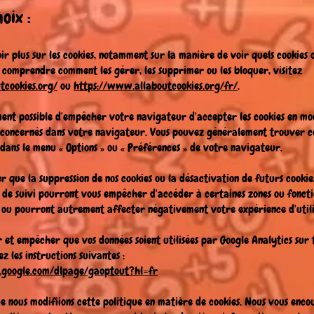
hoix :
ir plus sur les cookies, notamment sur la manière de voir quels cookies 
e comprendre comment les gérer, les supprimer ou les bloquer, visitez
tcookies.org/
ou
https://www.allaboutcookies.org/fr/
.
ment possible d'empêcher votre navigateur d'accepter les cookies en mod
concernés dans votre navigateur. Vous pouvez généralement trouver c
ans le menu « Options » ou « Préférences » de votre navigateur.
er que la suppression de nos cookies ou la désactivation de futurs cookie
 de suivi pourront vous empêcher d'accéder à certaines zones ou foncti
, ou pourront autrement affecter négativement votre expérience d'util
 et empêcher que vos données soient utilisées par Google Analytics sur to
ez les instructions suivantes :
ls.google.com/dlpage/gaoptout?hl=fr
ue nous modifiions cette politique en matière de cookies. Nous vous enc