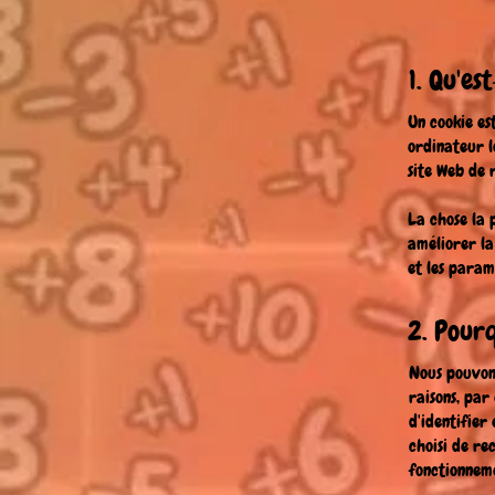
1. Qu'es
Un cookie es
ordinateur l
site Web de r
La chose la 
améliorer la
et les param
2. Pourq
Nous pouvons
raisons, par
d'identifier
choisi de re
fonctionneme