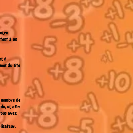
votre
ttent à un
nt à
ces du site
in nombre de
de, et afin
 vous avez
lisateur.