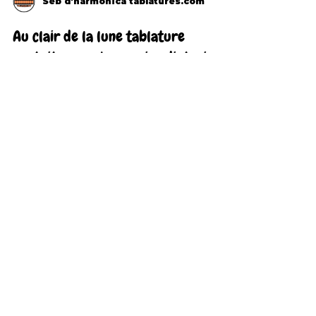
Seb d'harmonica tablatures.com
Au clair de la lune tablature
gratuite pour harmonica diatonique
Do / C
Load video
Seb d'harmonica tablatures.com