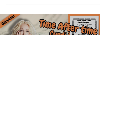
Load video
Seb d'harmonica tablatures.com
Time After Time de Cyndi Lauper,
tablature GRATUITE pour harmonica
diatonique Do / C