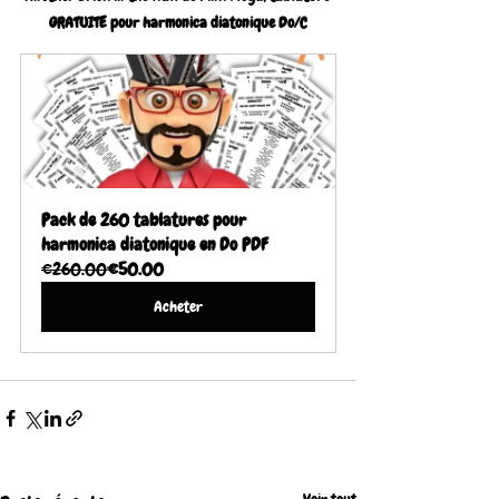
GRATUITE pour harmonica diatonique Do/C
Pack de 260 tablatures pour 
harmonica diatonique en Do PDF
€260.00
€50.00
Acheter