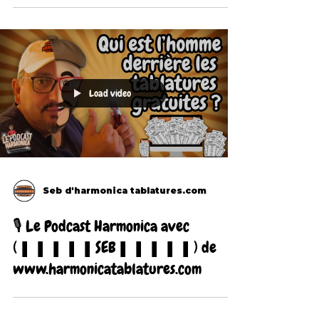
Load video
Seb d'harmonica tablatures.com
🎙 Le Podcast Harmonica avec
(▮▮▮▮▮SEB▮▮▮▮▮) de
www.harmonicatablatures.com