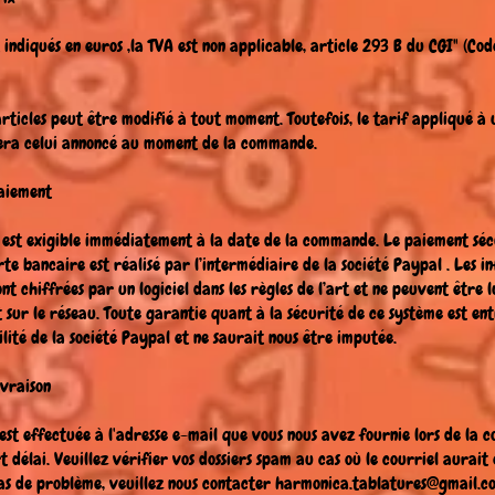
t indiqués en euros ,la TVA est non applicable, article 293 B du CGI" (Co
articles peut être modifié à tout moment. Toutefois, le tarif appliqué à 
ra celui annoncé au moment de la commande.
Paiement
est exigible immédiatement à la date de la commande. Le paiement séc
rte bancaire est réalisé par l’intermédiaire de la société Paypal . Les i
ont chiffrées par un logiciel dans les règles de l’art et ne peuvent être 
 sur le réseau. Toute garantie quant à la sécurité de ce système est en
ilité de la société Paypal et ne saurait nous être imputée.
ivraison
 est effectuée à l'adresse e-mail que vous nous avez fournie lors de la
t délai. Veuillez vérifier vos dossiers spam au cas où le courriel aurait
as de problème, veuillez nous contacter
harmonica.tablatures@gmail.c