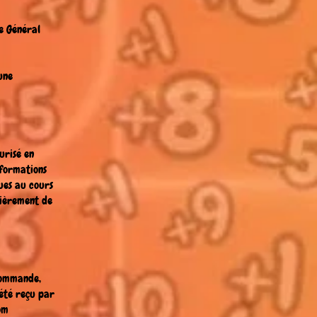
de Général
une
urisé en
nformations
lues au cours
tièrement de
 commande,
 été reçu par
om