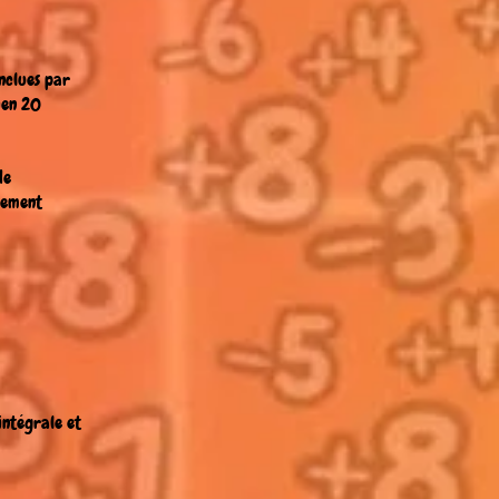
onclues par
ien 20
de
iement
intégrale et