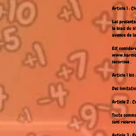
Article 1 : 
Les présente
le biais du s
avenue de la
Est considér
www.harmon
sécurisée .
Article 1 bis
Des limitati
Article 2 :
Toute comma
sans réserve
Article 3 : P