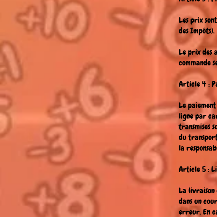
Les prix son
des Impôts).
Le prix des 
commande se
Article 4 : 
Le paiement 
ligne par ca
transmises s
du transport
la responsab
Article 5 : L
La livraison
dans un cour
erreur. En c