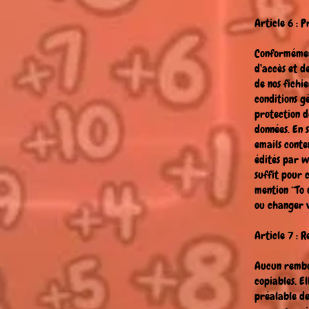
Article 6 : 
Conformément
d’accès et d
de nos fichi
conditions g
protection de
données. En 
emails conte
édités par
w
suffit pour c
mention “To 
ou changer vo
Article 7 :
Aucun rembo
copiables. E
préalable de