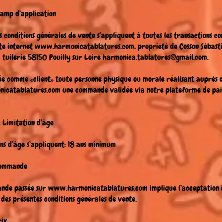
Champ d’application
s conditions générales de vente s’appliquent à toutes les transactions c
ite internet
www.harmonicatablatures.com
, propriété de Cosson Sébast
 tuilerie 58150 Pouilly sur Loire
harmonica.tablatures@gmail.com
.
ée comme «client» toute personne physique ou morale réalisant auprès 
icatablatures.com
une commande validée via notre plateforme de pa
 : Limitation d’âge
ons d’âge s’appliquent: 18 ans minimum
 Commande
nde passée sur
www.harmonicatablatures.com
implique l’acceptation 
 des présentes conditions générales de vente.
rix