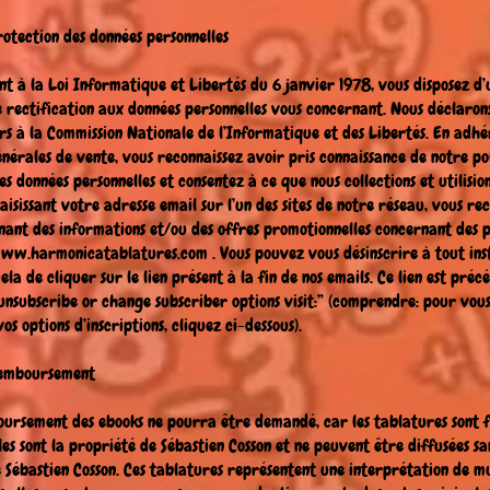
Protection des données personnelles
 à la Loi Informatique et Libertés du 6 janvier 1978, vous disposez d’
e rectification aux données personnelles vous concernant. Nous déclaron
ers à la Commission Nationale de l’Informatique et des Libertés. En adhé
énérales de vente, vous reconnaissez avoir pris connaissance de notre po
s données personnelles et consentez à ce que nous collections et utilision
saisissant votre adresse email sur l’un des sites de notre réseau, vous re
nant des informations et/ou des offres promotionnelles concernant des 
ww.harmonicatablatures.com
. Vous pouvez vous désinscrire à tout inst
ela de cliquer sur le lien présent à la fin de nos emails. Ce lien est préc
unsubscribe or change subscriber options visit:” (comprendre: pour vous
s options d’inscriptions, cliquez ci-dessous).
 Remboursement
ursement des ebooks ne pourra être demandé, car les tablatures sont 
lles sont la propriété de Sébastien Cosson et ne peuvent être diffusées sa
 Sébastien Cosson. Ces tablatures représentent une interprétation de m