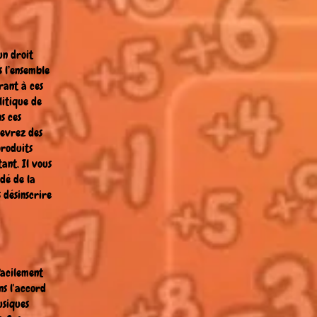
un droit
s l’ensemble
rant à ces
litique de
s ces
cevrez des
produits
ant. Il vous
édé de la
 désinscrire
facilement
ns l'accord
usiques