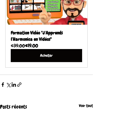
Formation Vidéo "J'Apprends 
l'Harmonica en Vidéos"
€39.00
€19.00
Acheter
Voir tout
Posts récents