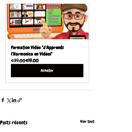
Formation Vidéo "J'Apprends 
l'Harmonica en Vidéos"
€39.00
€19.00
Acheter
Voir tout
Posts récents