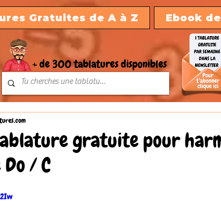
ures Gratuites de A à Z
Ebook de
+ de 300 tablatures disponibles
tures.com
tablature gratuite pour har
 Do / C
Z2Iw