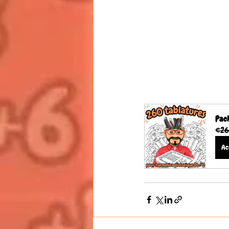
Pack
€26
Ac