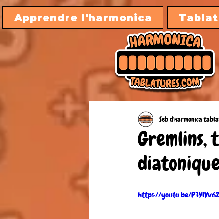
Apprendre l'harmonica
Tablat
Seb d'harmonica tabla
Gremlins, 
diatonique
https://youtu.be/P3YlYv6