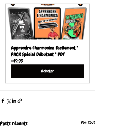
Apprendre l'harmonica facilement " 
PACK Spécial Débutant " PDF
€19.99
Acheter
Voir tout
Posts récents