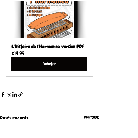
L'Histoire de l'Harmonica version PDF
€14.99
Acheter
Voir tout
Posts récents