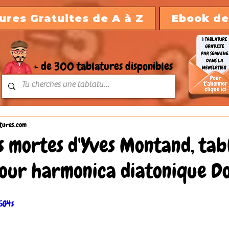
ures Gratuites de A à Z
Ebook de
+ de 300 tablatures disponibles
tures.com
es mortes d'Yves Montand, ta
pour harmonica diatonique D
5G4s