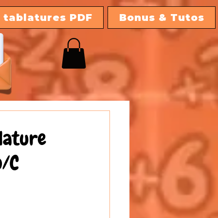
 tablatures PDF
Bonus & Tutos
blature
o/C