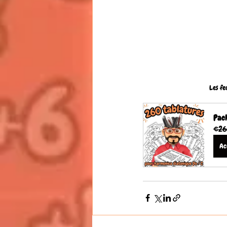
Les fe
Pack
€26
Ac