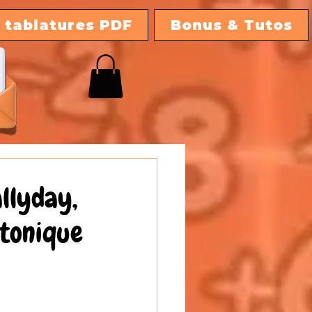
 tablatures PDF
Bonus & Tutos
llyday,
atonique