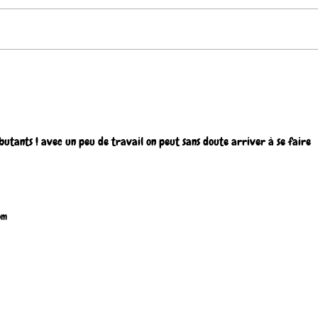
MARIE DE JOHNNY HALLYDAY ,
AIMER À PERDRE LA RAI
tablature GRATUITE pour
JEAN 
harmonica diatonique Do (C)
GRAT
diato
utants ! avec un peu de travail on peut sans doute arriver à se faire 
om