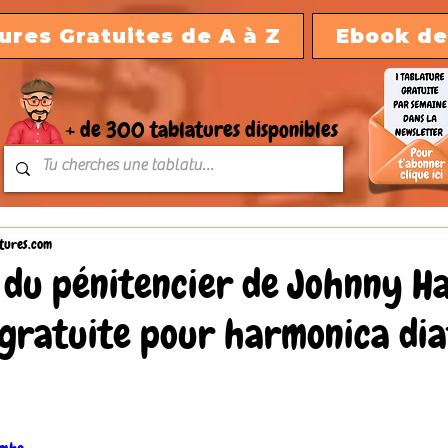
ures Gratuites de A à Z
Ebook de
+ de 300 tablatures disponibles
tures.com
 du pénitencier de Johnny Ha
 gratuite pour harmonica di