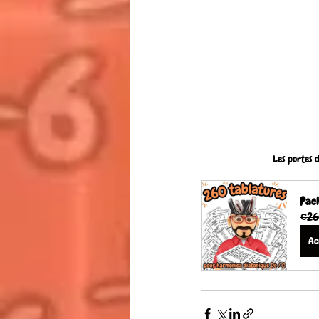
Les portes 
Pack
€26
Ac