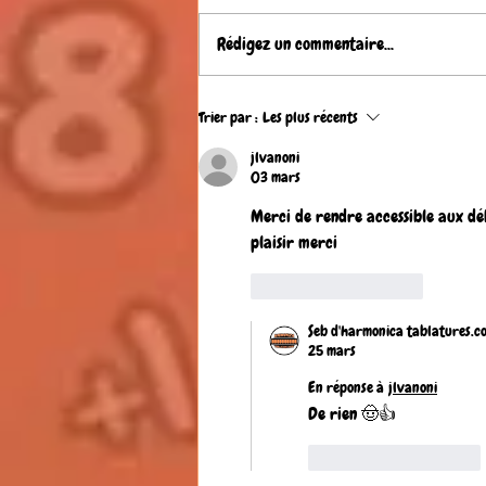
Rédigez un commentaire...
QUE SERAIS-JE SANS TOI DE JEAN
Trier par :
Les plus récents
FERRAT , tablature GRATUITE
pour harmonica diatonique Do (C)
jlvanoni
03 mars
Merci de rendre accessible aux déb
plaisir merci 
J'aime
Répondre
Seb d'harmonica tablatures.c
25 mars
En réponse à
jlvanoni
De rien 🤠👍
J'aime
Répondre