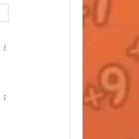
SON DE
FERRAT , tablature
UITE pour harmonica
nique Do (C)