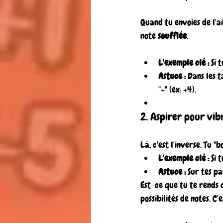
Quand tu envoies de l'ai
note 
soufflée
.
L'exemple clé :
 Si 
Astuce :
 Dans les t
"+" (ex: +4).
2. Aspirer pour vibr
Là, c'est l'inverse. Tu "b
L'exemple clé :
 Si 
Astuce :
 Sur tes pa
Est-ce que tu te rends 
possibilités de notes. C