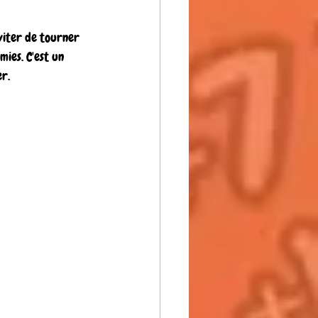
éviter de tourner 
mies. C'est un 
r.