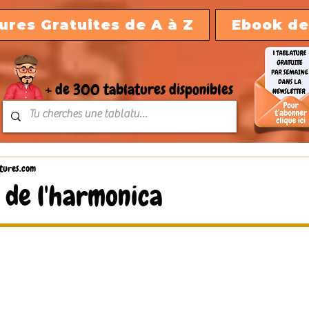
ures Gratuites de A à Z
Ebook de
+ de 300 tablatures disponibles
tures.com
" de l'harmonica