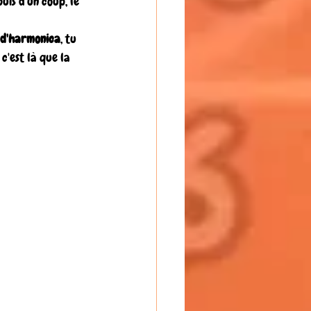
uis d'un coup, le 
 d'harmonica
, tu 
c'est là que la 