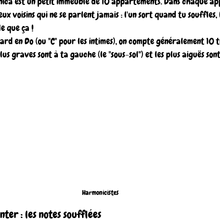
ica est un petit immeuble de 10 appartements. Dans chaque a
ux voisins qui ne se parlent jamais : l'un sort quand tu souffles,
le que ça !
rd en Do (ou "C" pour les intimes), on compte généralement 10 
plus graves sont à ta gauche (le "sous-sol") et les plus aiguës sont
Harmonicistes
nter : les notes soufflées