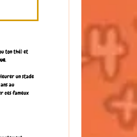
u ton thé) et 
que
.
pleurer un stade 
 ans au 
er ces fameux 