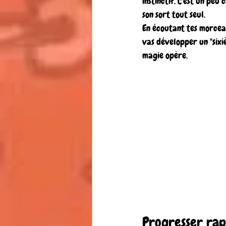
instinctif. C'est un peu
son sort tout seul.
En écoutant tes morceau
vas développer un "sixiè
magie opère.
Progresser rap