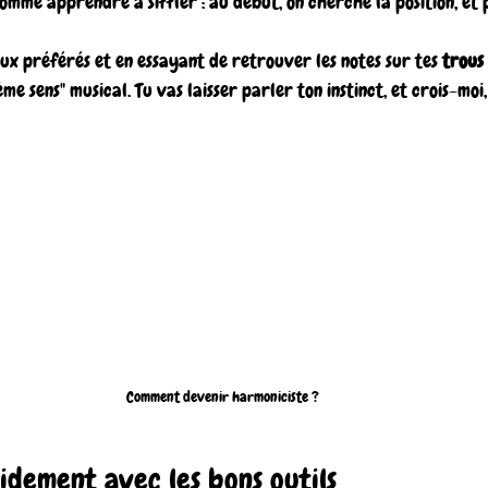
 comme apprendre à siffler : au début, on cherche la position, et p
x préférés et en essayant de retrouver les notes sur tes 
trous
me sens" musical. Tu vas laisser parler ton instinct, et crois-moi, 
Comment devenir harmoniciste ?
idement avec les bons outils