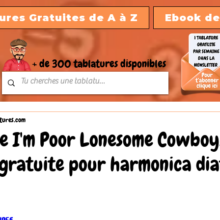
ures Gratuites de A à Z
Ebook de
+ de 300 tablatures disponibles
tures.com
e I'm Poor Lonesome Cowboy
 gratuite pour harmonica di