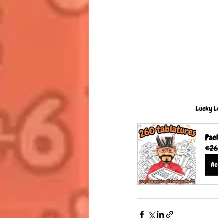
Lucky L
Pack
€26
Ac