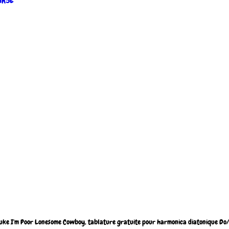
lR5E
uke I'm Poor Lonesome Cowboy, tablature gratuite pour harmonica diatonique Do