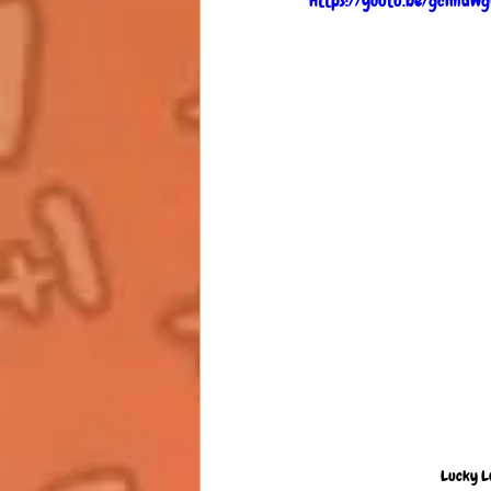
https://youtu.be/gcimdWg
Lucky L