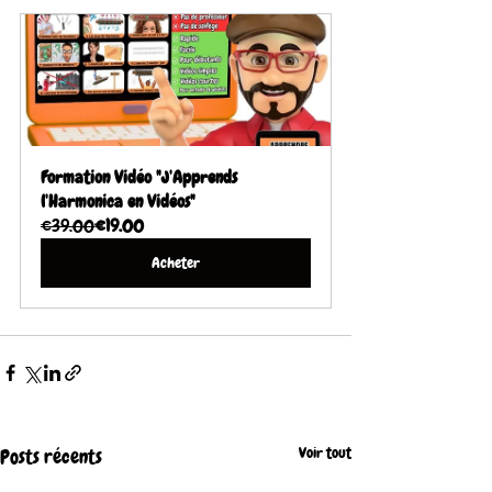
Formation Vidéo "J'Apprends 
l'Harmonica en Vidéos"
€39.00
€19.00
Acheter
Voir tout
Posts récents