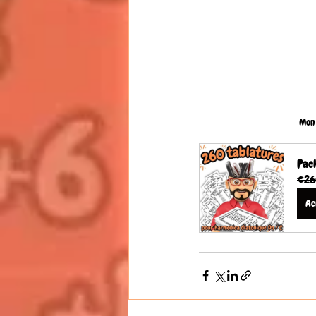
Mon 
Pack
€26
Ac