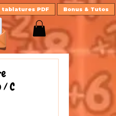
 tablatures PDF
Bonus & Tutos
re
 / C