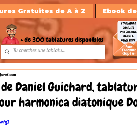
ures Gratuites de A à Z
Ebook de
+ de 300 tablatures disponibles
tures.com
de Daniel Guichard, tablatu
our harmonica diatonique Do
wwfgI