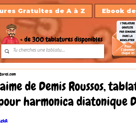
ures Gratuites de A à Z
Ebook de
+ de 300 tablatures disponibles
tures.com
'aime de Demis Roussos, tabl
pour harmonica diatonique D
6zkA