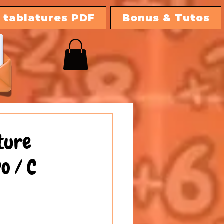
 tablatures PDF
Bonus & Tutos
ature
o / C