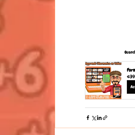
Quand 
Form
€39
Ac