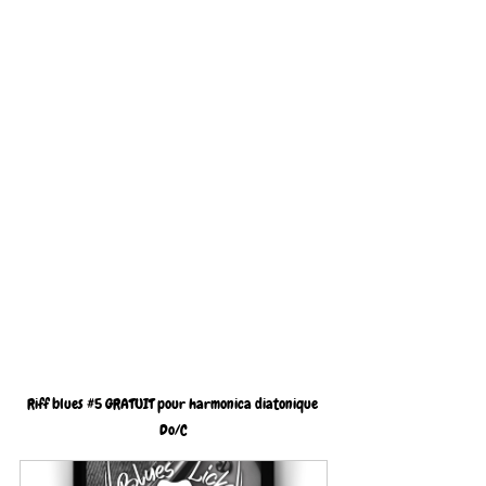
Riff blues 
#5
 GRATUIT pour harmonica diatonique 
Do/C