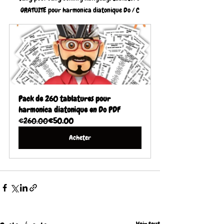
GRATUITE pour harmonica diatonique Do / C
Pack de 260 tablatures pour 
harmonica diatonique en Do PDF
€260.00
€50.00
Acheter