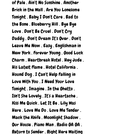
of Pale . Ain't No Sunshine . Another
Brick in the Wall . Are You Lonesome
Tonight . Baby I Don't Care . Bad to
the Bone . Blueberry Hill . Bye Bye
Love . Don't Be Cruel . Don't Cry
Daddy . Don't Dream It's Over . Don't
Leave Me Now . Easy . Englishman in
New York . Forever Young . Good Luck
Charm . Heartbreak Hotel . Hey Jude .
His Latest Flame . Hotel California .
Hound Dog . I Can't Help Falling in
Love With You . I Need Your Love
Tonight . Imagine . In the Ghetto .
Isn't She Lovely . It's a Heartache .
Kiss Me Quick . Let It Be . Lily Was
Here . Love Me Do . Love Me Tender .
Mack the Knife . Moonlight Shadow .
Our House . Piano Man . Radio GA GA .
Return to Sender . Right Here Waiting