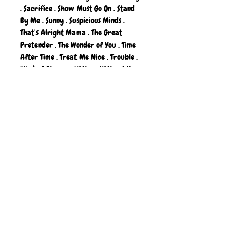
. Sacrifice . Show Must Go On . Stand
By Me . Sunny . Suspicious Minds .
That's Alright Mama . The Great
Pretender . The Wonder of You . Time
After Time . Treat Me Nice . Trouble .
Wind of Change . With or Without You .
Commandez votre exemplaire
maintenant et jouez votre premier
tube ce soir !
CONTACT