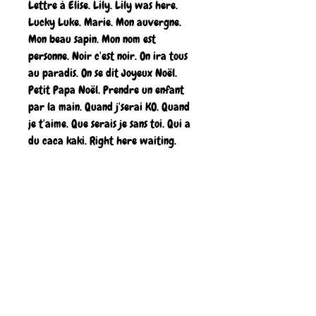
Lettre à Elise. Lily. Lily was here.
Lucky Luke. Marie. Mon auvergne.
Mon beau sapin. Mon nom est
personne. Noir c'est noir. On ira tous
au paradis. On se dit Joyeux Noël.
Petit Papa Noël. Prendre un enfant
par la main. Quand j'serai KO. Quand
je t'aime. Que serais je sans toi. Qui a
du caca kaki. Right here waiting.
Salut. San Francisco. Siffler sur la
colline. Téléchat. The godfather. The
rose Bette Midler. Tiago. Time after
time. Titanic. Top Gun. Tornero. Vive le
vent. What a wonderful world. Wind
of change.