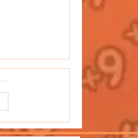
Podcast Harmonica avec
et Titi, les amateurs
beurs de l'harmonica