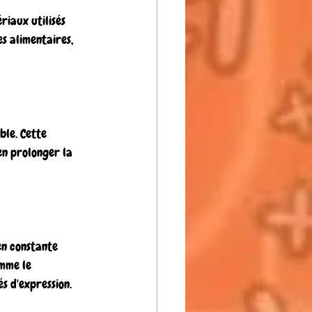
iaux utilisés 
es alimentaires, 
le. Cette 
n prolonger la 
en constante 
mme le 
s d'expression.