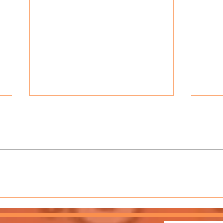
🎙Le Podcast Harmonica avec
🎙Le 
Harmione
Coco 
YouTu