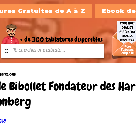
ures Gratuites de A à Z
Ebook de
+ de 300 tablatures disponibles
tures.com
e Bibollet Fondateur des Ha
Yonberg
LGLY