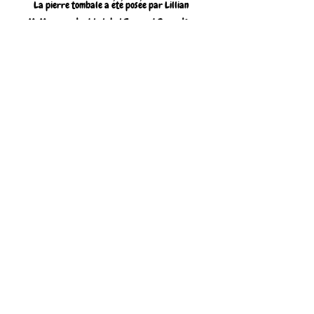
La pierre tombale a été posée par Lillian 
McMurray, dont le label Trumpet Records a 
enregistré les premiers enregistrements.