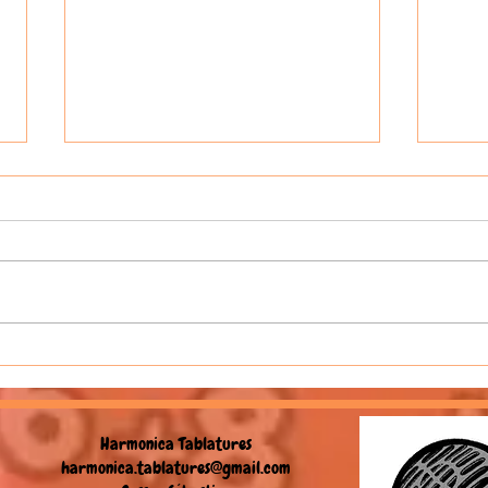
🎙Le Podcast Harmonica avec
🎙Le 
Harmione
Coco 
YouTu
Harmonica Tablatures
harmonica.tablatures@gmail.com