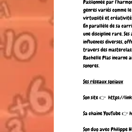
Passionnée par l'harmon
genres variés comme le 
virtuosité et créativit
En parallèle de sa carr
une discipline rare. Ses
influences diverses, of
travers des masterclass
Rachelle Plas incarne a
sonores.
Ses réseaux sociaux
Son site 👉  
https://lin
Sa chaîne YouTube 👉 
h
Son duo avec Philippe 