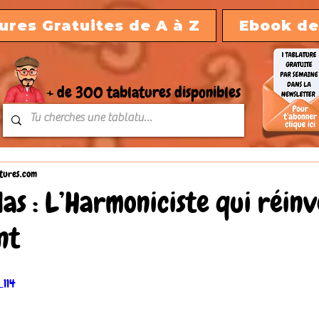
ures Gratuites de A à Z
Ebook de
+ de 300 tablatures disponibles
tures.com
las : L’Harmoniciste qui réin
nt
_114