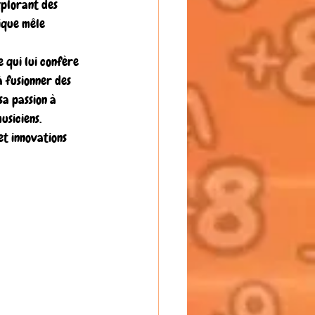
xplorant des 
ique mêle 
 qui lui confère 
à fusionner des 
a passion à 
usiciens.
et innovations 