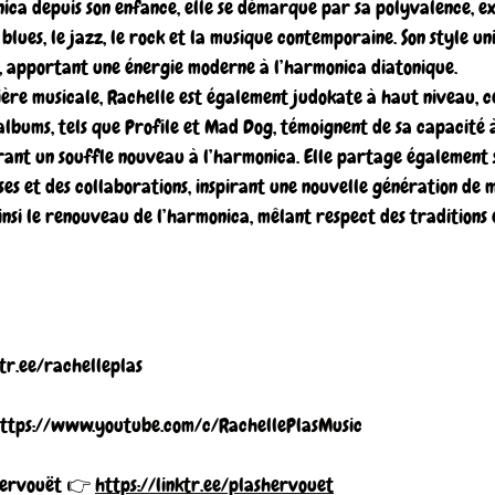
ica depuis son enfance, elle se démarque par sa polyvalence, e
blues, le jazz, le rock et la musique contemporaine. Son style un
é, apportant une énergie moderne à l’harmonica diatonique.
ière musicale, Rachelle est également judokate à haut niveau, ce
 albums, tels que Profile et Mad Dog, témoignent de sa capacité 
frant un souffle nouveau à l’harmonica. Elle partage également s
es et des collaborations, inspirant une nouvelle génération de m
insi le renouveau de l’harmonica, mêlant respect des traditions 
ktr.ee/rachelleplas
ttps://www.youtube.com/c/RachellePlasMusic
Hervouët 👉 
https://linktr.ee/plashervouet